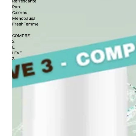
Refrescante
Para
Calores
Menopausa
FreshFemme
-
COMPRE
2
E
LEVE
3