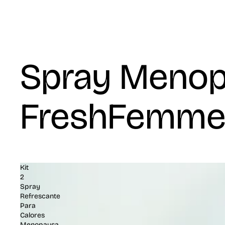
Spray Meno
FreshFemm
Kit
2
Spray
Refrescante
Para
Calores
Menopausa