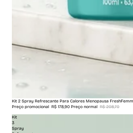
Promoção
Kit 2 Spray Refrescante Para Calores Menopausa FreshFem
Preço promocional
R$ 178,90
Preço normal
R$ 208,70
Kit
3
Spray